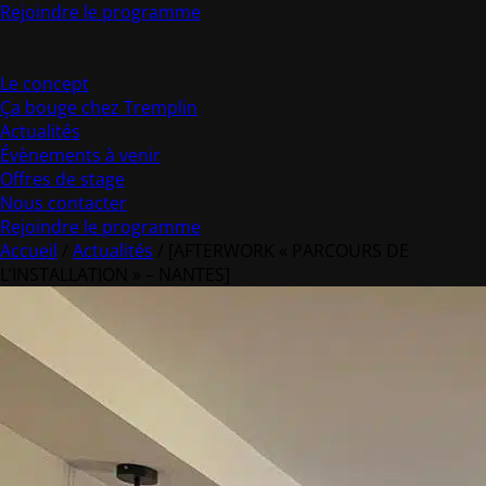
Rejoindre le programme
Le concept
Ça bouge chez Tremplin
Actualités
Évènements à venir
Offres de stage
Nous contacter
Rejoindre le programme
Accueil
/
Actualités
/
[AFTERWORK « PARCOURS DE
L’INSTALLATION » – NANTES]