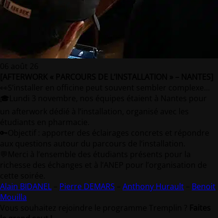
06 août 26
[AFTERWORK « PARCOURS DE L’INSTALLATION » – NANTES]
👀S’installer en officine peut souvent sembler complexe…
🎓Lundi 3 novembre, nos équipes étaient à Nantes pour
un afterwork dédié à l’installation, organisé avec les
étudiants en pharmacie.
🔑Objectif : apporter des éclairages concrets et répondre
aux questions autour du parcours de l’installation.
💬Merci à l’ensemble des étudiants présents pour la
richesse des échanges et à l’ANEP pour l’organisation de
cette soirée.
Alain BIDANEL
–
Pierre DEMARS
–
Anthony Hurault
–
Benoit
Mouilla
Vous souhaitez rejoindre le programme Tremplin ?
Faites